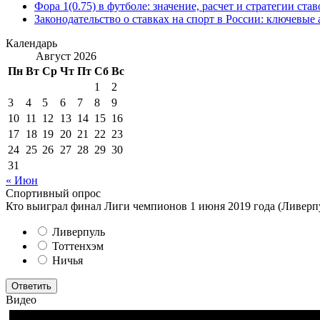
Фора 1(0.75) в футболе: значение, расчет и стратегии став
Законодательство о ставках на спорт в России: ключевые
Календарь
Август 2026
Пн
Вт
Ср
Чт
Пт
Сб
Вс
1
2
3
4
5
6
7
8
9
10
11
12
13
14
15
16
17
18
19
20
21
22
23
24
25
26
27
28
29
30
31
« Июн
Спортивный опрос
Кто выиграл финал Лиги чемпионов 1 июня 2019 года (Ливерпу
Ливерпуль
Тоттенхэм
Ничья
Ответить
Видео