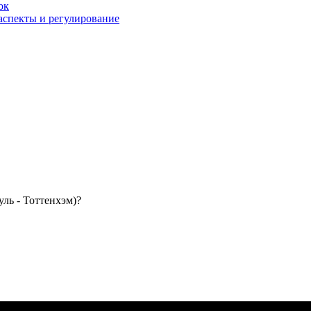
ок
 аспекты и регулирование
ль - Тоттенхэм)?